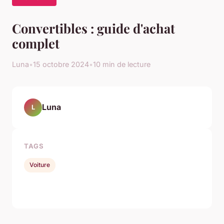
Convertibles : guide d'achat
complet
Luna
•
15 octobre 2024
•
10 min de lecture
Luna
L
TAGS
Voiture