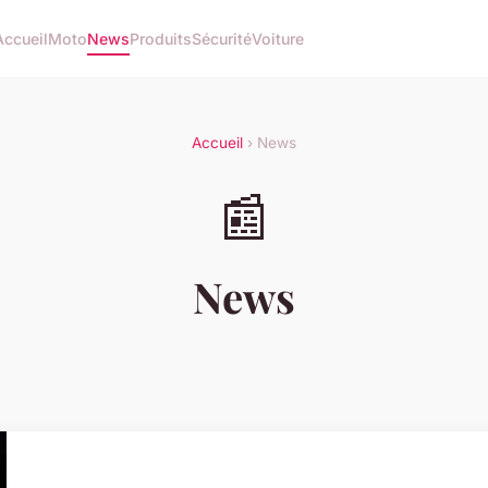
Accueil
Moto
News
Produits
Sécurité
Voiture
Accueil
› News
📰
News